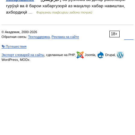
гурӯҳӣ ва ё барои хабаргузорӣ аз маҳалҳо хабар навиштан,
ахбордиҳӣ …
Фарҳанги тафсирии забони тоҷикӣ
© Академик, 2000-2026
18+
Обратная связь:
Техподдержка
,
Реклама на сайте
👣 Путешествия
Экспорт словарей на сайты
, сделанные на PHP,
Joomla,
Drupal,
WordPress, MODx.