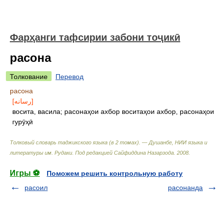
Фарҳанги тафсирии забони тоҷикӣ
расона
Толкование
Перевод
расона
[رسانه]
восита, васила; расонаҳои ахбор воситаҳои ахбор, расонаҳои
гурӯҳӣ
Толковый словарь таджикского языка (в 2 томах). — Душанбе, НИИ языка и
литературы им. Рудаки
.
Под редакцией Сайфиддина Назарзода
.
2008
.
Игры ⚽
Поможем решить контрольную работу
расоил
расонанда