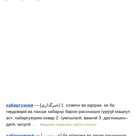
хабаргузорӣ
— [خبرگذاري] 1. созмон ва идорае, ки ба
гирдоварӣ ва пахши хабарҳо барои расонаҳои гурӯҳӣ машғул
аст: хабаргузории ховар 2. гумоштагӣ, вакилӣ 3. дастнишон–
дагӣ, ҷосусӣ …
Фарҳанги тафсирии забони тоҷикӣ
хабарнависӣ
— [خبرنويسي] ба рӯзнома ва дигар расонаҳои