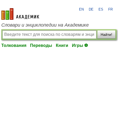
EN
DE
ES
FR
academic.ru
Словари и энциклопедии на Академике
Найти!
Толкования
Переводы
Книги
Игры ⚽