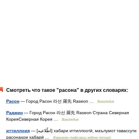
Смотреть что такое "расона" в других словарях:
Расон
— Город Расон 라선 羅先 Raseon …
Википедия
Раджин
— Город Расон 라선 羅先 Raseon Страна Северная
КореяСеверная Корея …
Википедия
иттиллоия
— [اطّلاعيه] хабари иттиллоотӣ, маълумот тавассути
расонаҳои хабарӣ …
Фарҳанги тафсирии забони тоҷикӣ